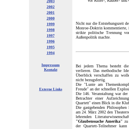
Vor Ritter-, Räuber- und 
2003
2002
2001
2000
Nicht nur die Entstehungszeit d
1999
Monroe-Doktrin kommentierte, in
1998
strikte politische Trennung v
1997
Außenpolitik machte.
1996
1995
1994
Impressum
Bei jedem Thema besteht die 
Kontakt
verlieren. Das methodische Ide
Überblick verschaffen zu wolle
nicht bezugsfertig.
Die "Lunte am Themenkomple
Externe Links
Freude" an der schnellen Explos
Die 146. Veranstaltung war der 
Betrachter einer Aufzeichnun
Quartett" einen Blick in die Kl
Die gastgebenden Philosophen R
am 24. März 2002 den Theaterre
lehrenden Literaturwissens
"Glaubenssache Amerika"
zu 
der Quartett-Teilnehmer kann 