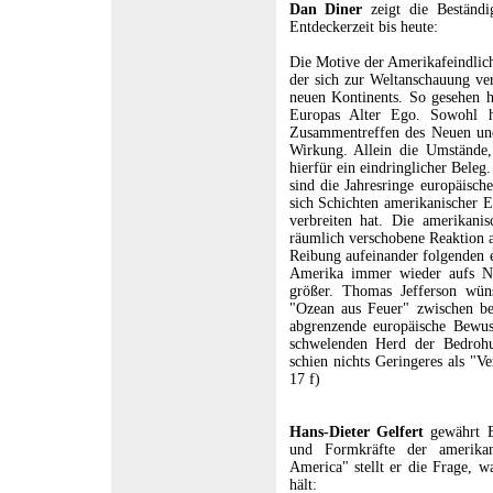
Dan Diner
zeigt die Beständig
Entdeckerzeit bis heute:
Die Motive der Amerikafeindlichk
der sich zur Weltanschauung ve
neuen Kontinents. So gesehen 
Europas Alter Ego. Sowohl his
Zusammentreffen des Neuen und
Wirkung. Allein die Umstände,
hierfür ein eindringlicher Bele
sind die Jahresringe europäisch
sich Schichten amerikanischer 
verbreiten hat. Die amerikanisc
räumlich verschobene Reaktion au
Reibung aufeinander folgenden e
Amerika immer wieder aufs Ne
größer. Thomas Jefferson wüns
"Ozean aus Feuer" zwischen be
abgrenzende europäische Bewus
schwelenden Herd der Bedrohu
schien nichts Geringeres als "Ve
17 f)
Hans-Dieter Gelfert
gewährt E
und Formkräfte der amerikan
America" stellt er die Frage, w
hält: