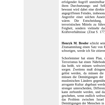
erfolgender Angriff unmittelbar
ihren Durchsetzungs- und Selb
bewusst wird dabei eine direkte
angegriffenen Feindes, insbesond
Angreifer einer solchen Ausei
wären. Die Entscheidung, 
terroristischen Mitteln zu führ
Feigheit, sondern vielmehr da
Kräfteverhältnisse. (Zitat S. 177
Henryk M. Broder
schickt sei
Zitatsammlung einen Satz von K
schweigen, werde ich Sie zitiere
Schorlemmer hat einen Plan, u
Terrorismus hat einen Nährbode
das heißt, wir müssen weltwirts
sorgen. Zweitens muß dringend
gelöst werden, da müssen die
müssen die Demütigungen der 
muslimischen Ländern gegenübe
arrogante Kultur abgebaut werd
strenger unterscheiden, Differen
kann zerbombt werden, und da
geschehen, wenn endlich weltwei
das Problem zwischen Israel
Demütigungen der Menschen in d