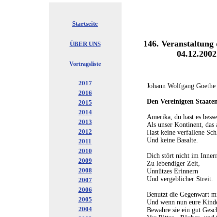
Startseite
146. Veranstaltung
ÜBER UNS
04.12.2002
Vortragsliste
2017
Johann Wolfgang Goethe
2016
Den Vereinigten Staate
2015
2014
Amerika, du hast es besse
2013
Als unser Kontinent, das a
2012
Hast keine verfallene Sch
Und keine Basalte.
2011
2010
Dich stört nicht im Inner
2009
Zu lebendiger Zeit,
2008
Unnützes Erinnern
Und vergeblicher Streit.
2007
2006
Benutzt die Gegenwart m
2005
Und wenn nun eure Kinde
2004
Bewahre sie ein gut Gesc