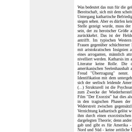
Was bedeutet das nun für die ge
Bereitschaft, sich mit dem schei
Untergang kathartische Befriedi
siegen sehen. Aber es dürfen kei
Stelle gezeigt wurde, muss de
sein, der zu heroischer Größe 
zurückkehrt. Das ist der Held
antrifft. Im typischen Western
Frauen gegenüber schüchterner 
mit aristokratischen Insignien 
eines arroganten, männlich at
nivelliert werden. Katharsis im a
Literatur keine Rolle. Die 
amerikanischen Seelenhaushalt a
Freud "Übertragung" nennt.
Identifikation mit dem untergeh
sich der seelisch leidende Amer
(...) Strukturell ist die Psycho
zum Zwecke der Wiederherstell
Film "Der Exorzist" hat dies al
in den tragischen Phasen der 
Widerstreit zwischen gegensätz
Vernichtung kathartisch gelöst w
ihm durch einen exorzistischen
dargelegten Theorie; denn ander
gab und gibt es für Amerika 
Nord und Süd - keine zeitliche