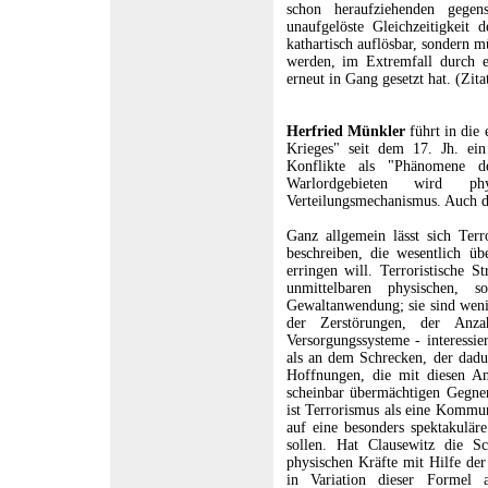
schon heraufziehenden gegen
unaufgelöste Gleichzeitigkeit 
kathartisch auflösbar, sondern 
werden, im Extremfall durch e
erneut in Gang gesetzt hat. (Zita
Herfried Münkler
führt in die 
Krieges" seit dem 17. Jh. ein
Konflikte als "Phänomene de
Warlordgebieten wird ph
Verteilungsmechanismus. Auch de
Ganz allgemein lässt sich Ter
beschreiben, die wesentlich üb
erringen will. Terroristische S
unmittelbaren physischen, 
Gewaltanwendung; sie sind wen
der Zerstörungen, der An
Versorgungssysteme - interessie
als an dem Schrecken, der dadu
Hoffnungen, die mit diesen Ans
scheinbar übermächtigen Gegne
ist Terrorismus als eine Kommun
auf eine besonders spektakulär
sollen. Hat Clausewitz die S
physischen Kräfte mit Hilfe der
in Variation dieser Formel 