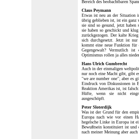
Bereich des beobachtbaren Span
Claus Peymann
Etwas ist neu an der Situation 
übrig geblieben ist, ist ein ganz
sie sind so gesund, jetzt haben
sie haben so geschickt und klu
zurückgezogen. Der kalte Krieg 
sich durchgesetzt. Jetzt ist nu
kommt eine neue Funktion für 
Gegengewalt? Vermutlich ist 
Optimismus rollen ja alles nieder
Hans Ulrich Gumbrecht
Auch in der einmaligen weltpoli
nur noch eine Macht gibt, gibt 
"we are number one"; aber es gi
Eindruck von Diskussionen in E
Reaktion Amerikas ist, ist falsc
Hüfte, wenn sie nicht eingr
ausgeschöpft.
Peter Sloterdijk
Was ist der Grund für den empi
Europa nach wie vor einen Ha
hegelsche Linke in Europa ist e
Bewußtsein konstituiert ist und
nach meiner Meinung aber auch 