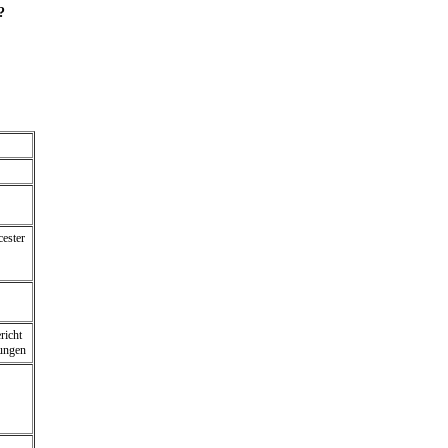
?
ester
richt
hungen