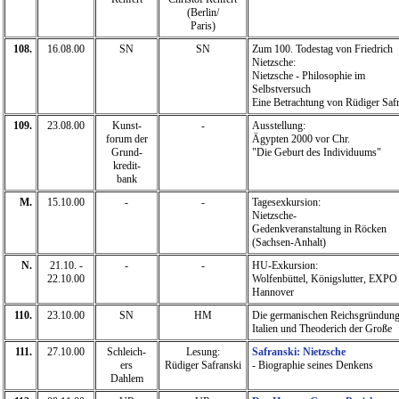
(Berlin/
Paris)
108.
16.08.00
SN
SN
Zum 100. Todestag von Friedrich
Nietzsche:
Nietzsche - Philosophie im
Selbstversuch
Eine Betrachtung von Rüdiger Saf
109.
23.08.00
Kunst-
-
Ausstellung:
forum der
Ägypten 2000 vor Chr.
Grund-
"Die Geburt des Individuums"
kredit-
bank
M.
15.10.00
-
-
Tagesexkursion:
Nietzsche-
Gedenkveranstaltung in Röcken
(Sachsen-Anhalt)
N.
21.10. -
-
-
HU-Exkursion:
22.10.00
Wolfenbüttel, Königslutter, EXPO 
Hannover
110.
23.10.00
SN
HM
Die germanischen Reichsgründung
Italien und Theoderich der Große
111.
27.10.00
Schleich-
Lesung:
Safranski: Nietzsche
ers
Rüdiger Safranski
- Biographie seines Denkens
Dahlem