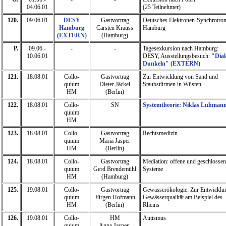
04.06.01
(25 Teilnehmer)
120.
09.06.01
DESY
Gastvortrag
Deutsches Elektronen-Synchrotro
Hamburg
Carsten Krauss
Hamburg
(EXTERN)
(Hamburg)
P.
09.06.-
-
-
Tagesexkursion nach Hamburg:
10.06.01
DESY, Ausstellungsbesuch:
"Dial
Dunkeln" (EXTERN)
121.
18.08.01
Collo-
Gastvortrag
Zur Entwicklung von Sand und
quium
Dieter Jäckel
Staubstürmen in Wüsten
HM
(Berlin)
122.
18.08.01
Collo-
SN
Systemtheorie: Niklas Luhman
quium
HM
123.
18.08.01
Collo-
Gastvortrag
Rechtsmedizin
quium
Maria Jasper
HM
(Berlin)
124.
18.08.01
Collo-
Gastvortrag
Mediation: offene und geschlossen
quium
Gerd Brendemühl
Systeme
HM
(Hamburg)
125.
19.08.01
Collo-
Gastvortrag
Gewässerökologie: Zur Entwicklu
quium
Jürgen Hofmann
Gewässerqualität am Beispiel des
HM
(Berlin)
Rheins
126.
19.08.01
Collo-
HM
Autismus
quium
Anna Jasper-