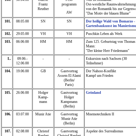
Frantz
programm
Ost-westliche Raumwahrnehmung
Reuther
von der Romantik bis zur Gegenwa
AW
"Das Motiv der blauen Blume"
101.
08.05.00
SN
SN
Der heilige Wald von Bomarzo -
Gartenbaukunst im Manierism
102.
29.05.00
VH
VH
Puschkin Leben als Werk
103.
06.06.00
HM
HM
Zum 125. Geburtstag von Thomas
Mann:
"Der kleine Herr Friedemann"
L.
09.06.-
-
-
Exkursion nach Sachsen (30
12.06.00
Teilnehmer)
104.
19.06.00
GB
Gastvortrag
Der Nahost-Konflikt
Assem El Alami
Kampf um Frieden
(Berlin/
Paris)
105.
26.06.00
Holger
Gastvortrag
Grönland
Kamp-
Holger
mann
Kampmann
(Berlin)
106.
03.07.00
Munir Atie
Gastvortrag
Mnemotechniken II
Munir Atie
(Berlin)
107.
02.08.00
Christof
Gastvortrag
Aspekte des Surrealismus
Renfert
Christof Renfert