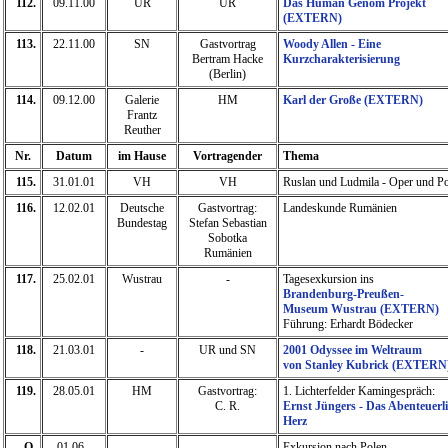
112.
09.11.00
UR
UR
Das Human Genom Projekt
(EXTERN)
113.
22.11.00
SN
Gastvortrag
Woody Allen - Eine
Bertram Hacke
Kurzcharakterisierung
(Berlin)
114.
09.12.00
Galerie
HM
Karl der Große (EXTERN)
Frantz
Reuther
Nr.
Datum
im Hause
Vortragender
Thema
115.
31.01.01
VH
VH
Ruslan und Ludmila - Oper und 
116.
12.02.01
Deutsche
Gastvortrag:
Landeskunde Rumänien
Bundestag
Stefan Sebastian
Sobotka
Rumänien
117.
25.02.01
Wustrau
-
Tagesexkursion ins
Brandenburg-Preußen-
Museum Wustrau (EXTERN)
Führung: Erhardt Bödecker
118.
21.03.01
-
UR und SN
2001 Odyssee im Weltraum
von Stanley Kubrick (EXTERN
119.
28.05.01
HM
Gastvortrag:
1. Lichterfelder Kamingespräch:
C. R.
Ernst Jüngers - Das Abenteuerl
Herz
O.
01.06.-
-
-
Exkursion nach Polen