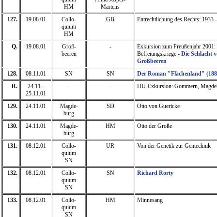
HM
Martens
127.
19.08.01
Collo-
GB
Entrechtlichung des Rechts: 1933 
quium
HM
Q.
19.08.01
Groß-
-
Exkursion zum Preußenjahr 2001:
beeren
Befreiungskriege -
Die Schlacht 
Großbeeren
128.
08.11.01
SN
SN
Der Roman "Flächenland" (188
R.
24.11.-
-
-
HU-Exkursion: Gommern, Magde
25.11.01
129.
24.11.01
Magde-
SD
Otto von Guericke
burg
130.
24.11.01
Magde-
HM
Otto der Große
burg
131.
08.12.01
Collo-
UR
Von der Genetik zur Gentechnik
quium
SN
132.
08.12.01
Collo-
SN
Richard Rorty
quium
SN
133.
08.12.01
Collo-
HM
Minnesang
quium
SN