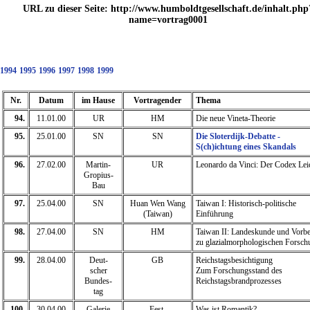
URL zu dieser Seite: http://www.humboldtgesellschaft.de/inhalt.php
name=vortrag0001
1994
1995
1996
1997
1998
1999
Nr.
Datum
im Hause
Vortragender
Thema
94.
11.01.00
UR
HM
Die neue Vineta-Theorie
95.
25.01.00
SN
SN
Die Sloterdijk-Debatte -
S(ch)ichtung eines Skandals
96.
27.02.00
Martin-
UR
Leonardo da Vinci: Der Codex Leic
Gropius-
Bau
97.
25.04.00
SN
Huan Wen Wang
Taiwan I: Historisch-politische
(Taiwan)
Einführung
98.
27.04.00
SN
HM
Taiwan II: Landeskunde und Vorbe
zu glazialmorphologischen Forsc
99.
28.04.00
Deut-
GB
Reichstagsbesichtigung
scher
Zum Forschungsstand des
Bundes-
Reichstagsbrandprozesses
tag
100.
30.04.00
Galerie
Fest-
Was ist Romantik?