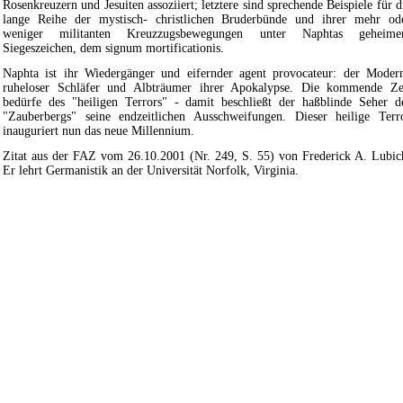
Rosenkreuzern und Jesuiten assoziiert; letztere sind sprechende Beispiele für d
lange Reihe der mystisch- christlichen Bruderbünde und ihrer mehr od
weniger militanten Kreuzzugsbewegungen unter Naphtas geheim
Siegeszeichen, dem signum mortificationis.
Naphta ist ihr Wiedergänger und eifernder agent provocateur: der Moder
ruheloser Schläfer und Albträumer ihrer Apokalypse. Die kommende Ze
bedürfe des "heiligen Terrors" - damit beschließt der haßblinde Seher d
"Zauberbergs" seine endzeitlichen Ausschweifungen. Dieser heilige Terr
inauguriert nun das neue Millennium.
Zitat aus der FAZ vom 26.10.2001 (Nr. 249, S. 55) von Frederick A. Lubic
Er lehrt Germanistik an der Universität Norfolk, Virginia.