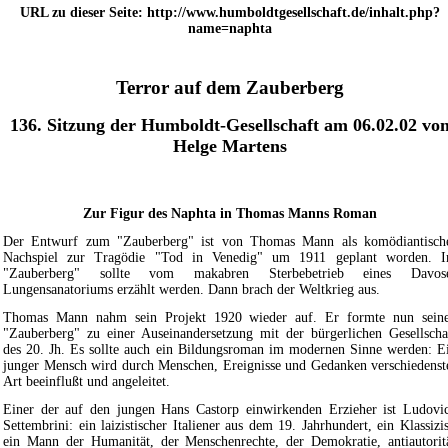
URL zu dieser Seite: http://www.humboldtgesellschaft.de/inhalt.php?
name=naphta
Terror auf dem Zauberberg
136. Sitzung der Humboldt-Gesellschaft am 06.02.02 vo
Helge Martens
Zur Figur des Naphta in Thomas Manns Roman
Der Entwurf zum "Zauberberg" ist von Thomas Mann als komödiantisch
Nachspiel zur Tragödie "Tod in Venedig" um 1911 geplant worden. 
"Zauberberg" sollte vom makabren Sterbebetrieb eines Davos
Lungensanatoriums erzählt werden. Dann brach der Weltkrieg aus.
Thomas Mann nahm sein Projekt 1920 wieder auf. Er formte nun sein
"Zauberberg" zu einer Auseinandersetzung mit der bürgerlichen Gesellscha
des 20. Jh. Es sollte auch ein Bildungsroman im modernen Sinne werden: E
junger Mensch wird durch Menschen, Ereignisse und Gedanken verschiedenst
Art beeinflußt und angeleitet.
Einer der auf den jungen Hans Castorp einwirkenden Erzieher ist Ludovi
Settembrini: ein laizistischer Italiener aus dem 19. Jahrhundert, ein Klassizis
ein Mann der Humanität, der Menschenrechte, der Demokratie, antiautorit