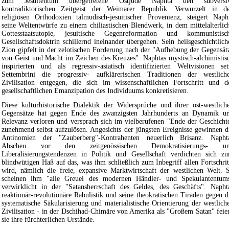
zum Jesuitentum übergetretene Ostjude Naphta den subversi
kontradiktorischen Zeitgeist der Weimarer Republik. Verwurzelt in d
religiösen Orthodoxien talmudisch-jesuitischer Provenienz, steigert Naph
seine Weltentwürfe zu einem chiliastischen Blendwerk, in dem mittelalterlic
Gottesstaatsutopie, jesuitische Gegenreformation und kommunistisc
Gesellschaftsdoktrin schillernd ineinander übergehen. Sein heilsgeschichtlich
Zion gipfelt in der zelotischen Forderung nach der "Aufhebung der Gegensät
von Geist und Macht im Zeichen des Kreuzes". Naphtas mystisch-alchimistis
inspirierten und als regressiv-asiatisch identifizierten Weltvisionen set
Settembrini die progressiv- aufklärerischen Traditionen der westlich
Zivilisation entgegen, die sich im wissenschaftlichen Fortschritt und d
gesellschaftlichen Emanzipation des Individuums konkretisieren.
Diese kulturhistorische Dialektik der Widersprüche und ihrer ost-westlich
Gegensätze hat gegen Ende des zwanzigsten Jahrhunderts an Dynamik u
Relevanz verloren und versprach sich im vielberufenen "Ende der Geschicht
zunehmend selbst aufzulösen. Angesichts der jüngsten Ereignisse gewinnen d
Antinomien der "Zauberberg"-Kontrahenten neuerlich Brisanz. Napht
Abscheu vor den zeitgenössischen Demokratisierungs- u
Liberalisierungstendenzen in Politik und Gesellschaft verdichten sich z
blindwütigen Haß auf das, was ihm schließlich zum Inbegriff allen Fortschrit
wird, nämlich die freie, expansive Marktwirtschaft der westlichen Welt. 
scheinen ihm "alle Greuel des modernen Händler- und Spekulantentum
verwirklicht in der "Satansherrschaft des Geldes, des Geschäfts". Napht
reaktionär-revolutionäre Rabulistik und seine theokratischen Tiraden gegen d
systematische Säkularisierung und materialistische Orientierung der westlich
Zivilisation - in der Dschihad-Chimäre von Amerika als "Großem Satan" feie
sie ihre fürchterlichen Urstände.