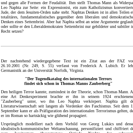
und gegen alle Formen der Feudalität. Ihm stellt Thomas Mann als Widerpa
Leo Naphta zur Seite: ein Expressionist, ein zum Katholizismus konvertiert
Jude, der dem Jesuiten-Orden nahe steht. Naphtas Denken ist in allen Teilen e
totalitäres, fundamentalistisches gegenüber dem liberalen und demokratisch
Denken eines Settembrini. Aber hat Naphta selbst an seine Argumente geglaub
oder sollte er den Liberaldemokraten Settembrini nur gebildeter und subtiler i
Recht setzen?
Der nachstehend wiedergegebene Text ist ein Zitat aus der FAZ v
26.10.2001 (Nr. 249, S. 55) verfasst von Frederick A. Lubich. Er leh
Germanistik an der Universität Norfolk, Virginia.
"Der Tugendkatalog des internationalen Terrors
findet sich schon in Thomas Manns Zauberberg"
Den heiligen Terror kannte, zumindest in der Theorie, schon Thomas Mann. A
eine Art Denkexperiment brachte er ihn in seinem 1924 erschienen
"Zauberberg" unter, wo ihn Leo Naphta verkörpert. Naphta gilt d
Literaturwissenschaft seit langem als Vordenker des Faschismus. Seit dem 1
September kann er als Präfiguration des internationalen Terrorismus gelten, d
er im Roman so hartnäckig wie glühend propagiert.
Ursprünglich modelliert nach dem Vorbild von Georg Lukács und dess
idealistisch-kommunistischer Weltanschauung, personifiziert und chiffriert d