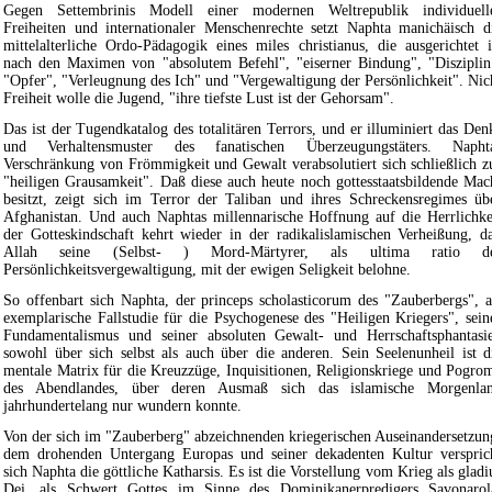
Gegen Settembrinis Modell einer modernen Weltrepublik individuell
Freiheiten und internationaler Menschenrechte setzt Naphta manichäisch d
mittelalterliche Ordo-Pädagogik eines miles christianus, die ausgerichtet i
nach den Maximen von "absolutem Befehl", "eiserner Bindung", "Disziplin
"Opfer", "Verleugnung des Ich" und "Vergewaltigung der Persönlichkeit". Nic
Freiheit wolle die Jugend, "ihre tiefste Lust ist der Gehorsam".
Das ist der Tugendkatalog des totalitären Terrors, und er illuminiert das Den
und Verhaltensmuster des fanatischen Überzeugungstäters. Napht
Verschränkung von Frömmigkeit und Gewalt verabsolutiert sich schließlich z
"heiligen Grausamkeit". Daß diese auch heute noch gottesstaatsbildende Mac
besitzt, zeigt sich im Terror der Taliban und ihres Schreckensregimes üb
Afghanistan. Und auch Naphtas millennarische Hoffnung auf die Herrlichke
der Gotteskindschaft kehrt wieder in der radikalislamischen Verheißung, d
Allah seine (Selbst- ) Mord-Märtyrer, als ultima ratio d
Persönlichkeitsvergewaltigung, mit der ewigen Seligkeit belohne.
So offenbart sich Naphta, der princeps scholasticorum des "Zauberbergs", a
exemplarische Fallstudie für die Psychogenese des "Heiligen Kriegers", sein
Fundamentalismus und seiner absoluten Gewalt- und Herrschaftsphantasi
sowohl über sich selbst als auch über die anderen. Sein Seelenunheil ist d
mentale Matrix für die Kreuzzüge, Inquisitionen, Religionskriege und Pogro
des Abendlandes, über deren Ausmaß sich das islamische Morgenla
jahrhundertelang nur wundern konnte.
Von der sich im "Zauberberg" abzeichnenden kriegerischen Auseinandersetzun
dem drohenden Untergang Europas und seiner dekadenten Kultur verspric
sich Naphta die göttliche Katharsis. Es ist die Vorstellung vom Krieg als gladi
Dei, als Schwert Gottes im Sinne des Dominikanerpredigers Savonarol