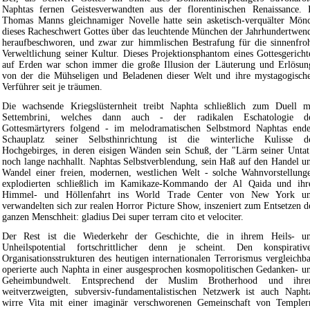
Naphtas fernen Geistesverwandten aus der florentinischen Renaissance. 
Thomas Manns gleichnamiger Novelle hatte sein asketisch-verquälter Mön
dieses Racheschwert Gottes über das leuchtende München der Jahrhundertwen
heraufbeschworen, und zwar zur himmlischen Bestrafung für die sinnenfro
Verweltlichung seiner Kultur. Dieses Projektionsphantom eines Gottesgericht
auf Erden war schon immer die große Illusion der Läuterung und Erlösun
von der die Mühseligen und Beladenen dieser Welt und ihre mystagogisch
Verführer seit je träumen.
Die wachsende Kriegslüsternheit treibt Naphta schließlich zum Duell m
Settembrini, welches dann auch - der radikalen Eschatologie d
Gottesmärtyrers folgend - im melodramatischen Selbstmord Naphtas ende
Schauplatz seiner Selbsthinrichtung ist die winterliche Kulisse d
Hochgebirges, in deren eisigen Wänden sein Schuß, der "Lärm seiner Untat
noch lange nachhallt. Naphtas Selbstverblendung, sein Haß auf den Handel u
Wandel einer freien, modernen, westlichen Welt - solche Wahnvorstellung
explodierten schließlich im Kamikaze-Kommando der Al Qaida und ihr
Himmel- und Höllenfahrt ins World Trade Center von New York u
verwandelten sich zur realen Horror Picture Show, inszeniert zum Entsetzen d
ganzen Menschheit: gladius Dei super terram cito et velociter.
Der Rest ist die Wiederkehr der Geschichte, die in ihrem Heils- u
Unheilspotential fortschrittlicher denn je scheint. Den konspirativ
Organisationsstrukturen des heutigen internationalen Terrorismus vergleichba
operierte auch Naphta in einer ausgesprochen kosmopolitischen Gedanken- u
Geheimbundwelt. Entsprechend der Muslim Brotherhood und ihr
weitverzweigten, subversiv-fundamentalistischen Netzwerk ist auch Napht
wirre Vita mit einer imaginär verschworenen Gemeinschaft von Templer